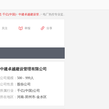
览·千亿(中国)
>
中建卓越建设管..
>
电厂热控专业监..
关注
举报
分享
中建卓越建设管理有限公司
公司规模：
500 - 999人
公司性质：
股份公司
所属行业：
千亿(中国)公司
所在地区：
河南-郑州市-金水区