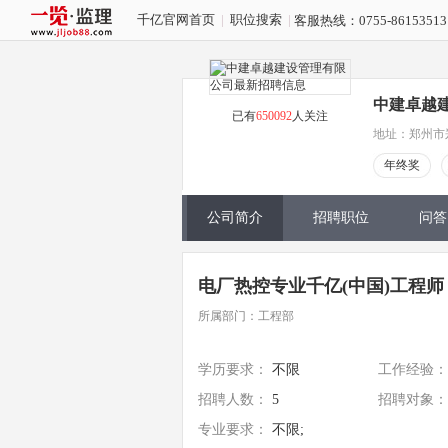
千亿官网首页
|
职位搜索
|
客服热线：0755-8615351
中建卓越
已有
650092
人关注
地址：郑州市
年终奖
公司简介
招聘职位
问答
电厂热控专业千亿(中国)工程师
所属部门：工程部
学历要求：
不限
工作经验：
招聘人数：
5
招聘对象：
专业要求：
不限;