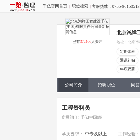
千亿官网首页
|
职位搜索
|
客服热线：0755-8615351
北京鸿祥工
已有
372166
人关注
地址：北京市丰
定期体检
通讯补贴
年底双薪
公司简介
招聘职位
问答
工程资料员
所属部门：千亿(中国)部
学历要求：
中专及以上
工作经验：