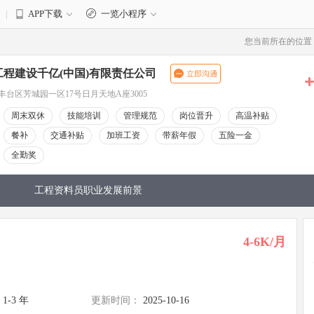
|
APP下载
一览小程序
3
您当前所在的位置
程建设千亿(中国)有限责任公司
台区芳城园一区17号日月天地A座3005
周末双休
技能培训
管理规范
岗位晋升
高温补贴
餐补
交通补贴
加班工资
带薪年假
五险一金
全勤奖
工程资料员职业发展前景
4-6K/月
1-3 年
更新时间：
2025-10-16