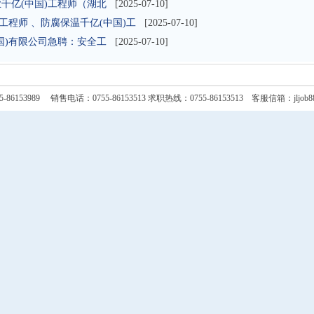
千亿(中国)工程师（湖北
[2025-07-10]
工程师 、防腐保温千亿(中国)工
[2025-07-10]
国)有限公司急聘：安全工
[2025-07-10]
-86153989 销售电话：0755-86153513 求职热线：0755-86153513 客服信箱：jljob88@j