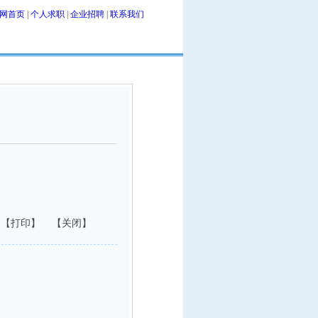
网首页
|
个人求职
|
企业招聘
|
联系我们
【
打印
】 【
关闭
】