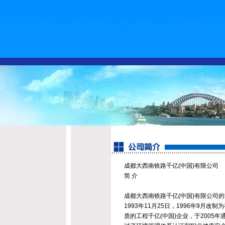
成都大西南铁路千亿(中国)有限公司
简 介
成都大西南铁路千亿(中国)有限公司
1993年11月25日，1996年9月
质的工程千亿(中国)企业，于2005年通