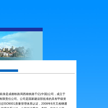
的前身是成都铁路局西南铁路千亿(中国)公司，成立于
改制为有限责任公司。公司是国家建设部批准的具有甲级资
过ISO9001质量管理体系认证，2008年8月又相继通