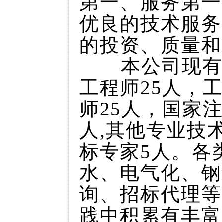
第一、服务第一
优良的技术服务
的投资、质量和
本公司现有各
工程师25人，
师25人，国家
人,其他专业技
标专家5人。各
水、电气化、钢
询、招标代理等
践中积累有丰富