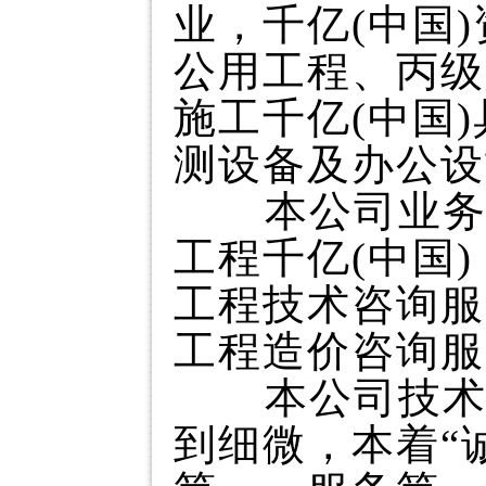
业，千亿(中国
公用工程、丙级
施工千亿(中国
测设备及办公设
本公司业务范
工程千亿(中国
工程技术咨询服
工程造价咨询服
本公司技术力
到细微，本着“