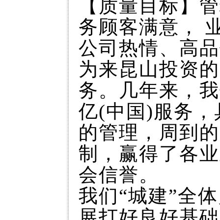
【质量目标】管
务顾客满意， 
公司热情、高品
为来昆山投资的
务。几年来，我
亿(中国)服务
的管理，周到的
制，赢得了各业
会信誉。
我们“城建”全
展打好良好基础