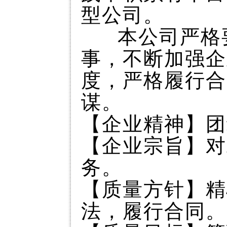
型公司。
本公司严格要
事，不断加强企
度，严格履行合
谋。
【企业精神】团
【企业宗旨】对
务。
【质量方针】精
法，履行合同。