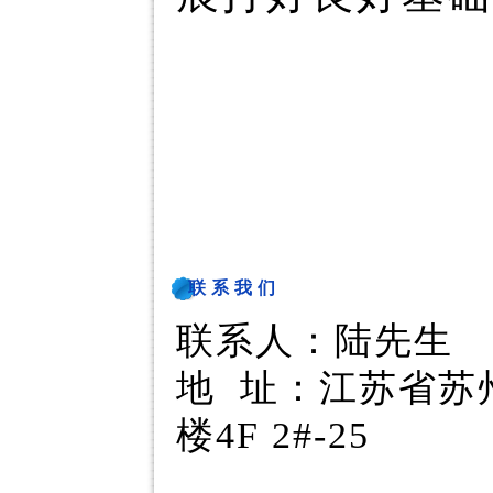
联系我们
联系人：
陆先生
地 址：
江苏省苏
楼4F 2#-25