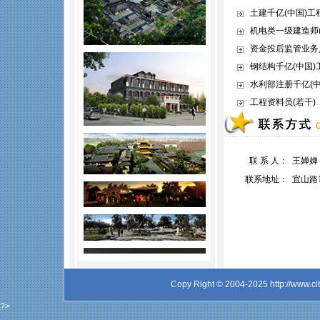
土建千亿(中国)工程
机电类一级建造师(
资金投后监管业务人
钢结构千亿(中国)
水利部注册千亿(中
工程资料员(若干)
联 系 人：
王婵婵
联系地址：
宜山路1
Copy Right © 2004-2025 http://www.cl
?>