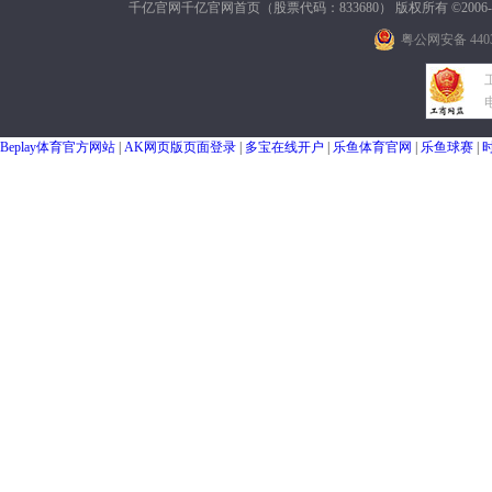
千亿官网千亿官网首页（股票代码：833680） 版权所有 ©2006-2
粤公网安备 4403
Beplay体育官方网站
|
AK网页版页面登录
|
多宝在线开户
|
乐鱼体育官网
|
乐鱼球赛
|