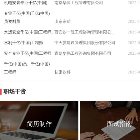
机电安装专业千亿(中国)
南京华源工程管理有限公司
2025-1
专业千亿(中国)千亿(中国)
员资料员
山东东岳
2025-1
水运安全千亿(中国)工程师..
西安铁一院工程咨询管理有限公..
2025-0
水利千亿(中国)工程师
中天昊建设管理集团股份有限公司
2025-0
安全专业千亿(中国)工程师
青岛华鹏工程咨询集团有限公司
2025-0
千亿(中国)员、千亿(中国)
工程师
甘肃铁科
2025-0
职场干货
简历制作
面试指南