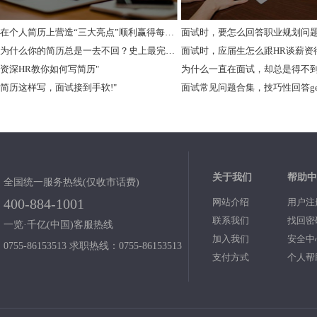
在个人简历上营造“三大亮点”顺利赢得每个面试机会"
面试时，要怎么回答职业规划问题
为什么你的简历总是一去不回？史上最完整版简历指导！"
面试时，应届生怎么跟HR谈薪资
资深HR教你如何写简历"
为什么一直在面试，却总是得不到
简历这样写，面试接到手软!"
面试常见问题合集，技巧性回答ge
关于我们
帮助中
全国统一服务热线(仅收市话费)
400-884-1001
网站介绍
用户注
联系我们
找回密
一览·千亿(中国)客服热线
加入我们
安全中
0755-86153513 求职热线：0755-86153513
支付方式
个人帮