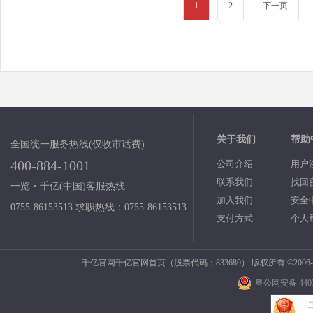
1
2
下一页
关于我们
帮助
全国统一服务热线(仅收市话费)
400-884-1001
公司介绍
用户
联系我们
找回
一览・千亿(中国)客服热线
加入我们
安全
0755-86153513 求职热线：0755-86153513
支付方式
个人
千亿官网千亿官网首页（股票代码：833680） 版权所有 ©2006-2
粤公网安备 4403