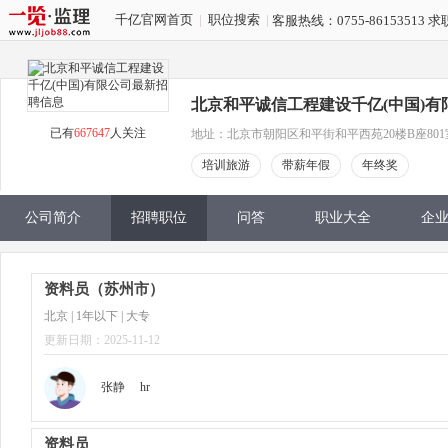
千亿官网首页
|
职位搜索
|
客服热线：0755-86153513 求
北京和平诚信工程建设千亿(中国)有
已有
667647
人关注
地址：北京市朝阳区和平街和平西苑20楼B座801
培训旅游
带薪年假
年终奖
公司简介
招聘职位
问答
职业大全
企
资料员（苏州市）
北京 | 1年以下 | 大专
更新日期：2025-11-12
张静
hr
资料员