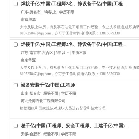
焊接千亿(中国)工程师2名、静设备千亿(中国)工程师2名、..
广东-茂名市 | 5年以上 | 学历不限
南京华源
大专及以上学历，有从事石油化工项目工作经验，专业技术精通,组织协
810725047@qq.com，亦可于工作时间电话联系：13815879330
焊接千亿(中国)工程师2名、静设备千亿(中国)工程师2名、..
江苏-南京市-六合区 | 5年以上 | 学历不限
南京华源
大专及以上学历，有从事石油化工项目工作经验，专业技术精通,组织协
810725047@qq.com，亦可于工作时间电话联系：13815879330
设备安装千亿(中国)工程师
山东-烟台市 | 经验不限 | 学历不限
河北沧海石化工程有限公司
根据图纸和国家规范对现场人员进行督导和技术管理
总千亿(中国)工程师、安全工程师、土建千亿(中国)工程师..
安徽-合肥市 | 经验不限 | 学历不限