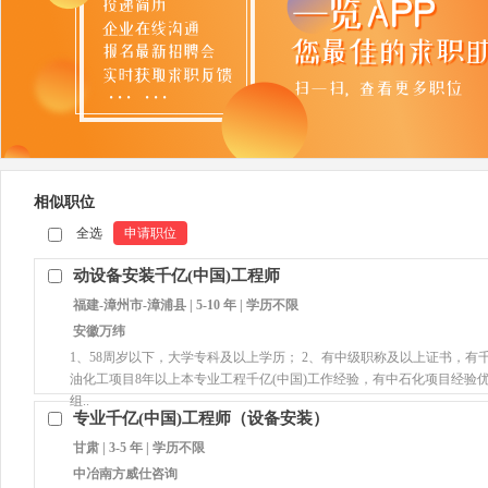
相似职位
全选
申请职位
动设备安装千亿(中国)工程师
福建-漳州市-漳浦县 | 5-10 年 | 学历不限
安徽万纬
1、58周岁以下，大学专科及以上学历； 2、有中级职称及以上证书，有千
油化工项目8年以上本专业工程千亿(中国)工作经验，有中石化项目经验优
组..
专业千亿(中国)工程师（设备安装）
甘肃 | 3-5 年 | 学历不限
中冶南方威仕咨询