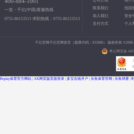
400-884-1001
公司介绍
用户
联系我们
找回
一览・千亿(中国)客服热线
加入我们
安全
0755-86153513 求职热线：0755-86153513
支付方式
个人
千亿官网千亿官网首页（股票代码：833680） 版权所有 ©2006-2
粤公网安备 4403
Beplay体育官方网站
|
AK网页版页面登录
|
多宝在线开户
|
乐鱼体育官网
|
乐鱼球赛
|