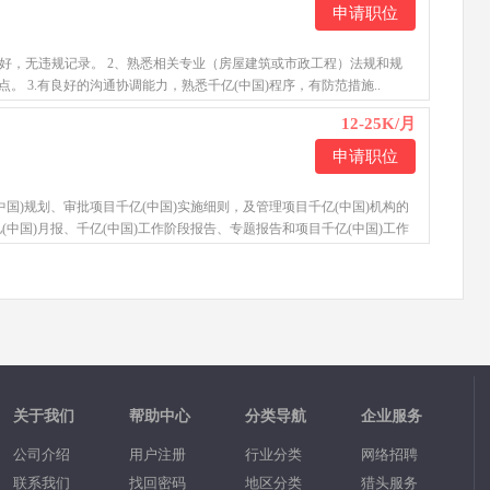
申请职位
良好，无违规记录。 2、熟悉相关专业（房屋建筑或市政工程）法规和规
。 3.有良好的沟通协调能力，熟悉千亿(中国)程序，有防范措施..
12-25K/月
申请职位
(中国)规划、审批项目千亿(中国)实施细则，及管理项目千亿(中国)机构的
亿(中国)月报、千亿(中国)工作阶段报告、专题报告和项目千亿(中国)工作
关于我们
帮助中心
分类导航
企业服务
公司介绍
用户注册
行业分类
网络招聘
联系我们
找回密码
地区分类
猎头服务