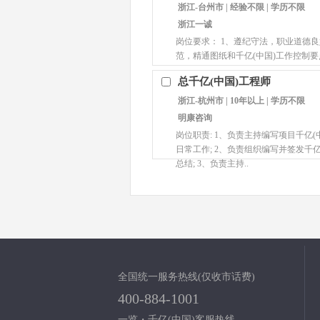
浙江-台州市 | 经验不限 | 学历不限
浙江一诚
岗位要求： 1、遵纪守法，职业道德
范，精通图纸和千亿(中国)工作控制要点
总千亿(中国)工程师
浙江-杭州市 | 10年以上 | 学历不限
明康咨询
岗位职责: 1、负责主持编写项目千亿
日常工作; 2、负责组织编写并签发千
总结; 3、负责主持..
全国统一服务热线(仅收市话费)
400-884-1001
一览・千亿(中国)客服热线