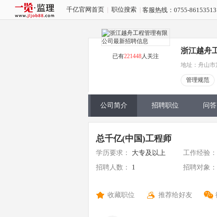
千亿官网首页
|
职位搜索
|
客服热线：0755-8615351
浙江越舟
已有
221448
人关注
地址：舟山市定海
管理规范
公司简介
招聘职位
问答
总千亿(中国)工程师
学历要求：
大专及以上
工作经验：
招聘人数：
1
招聘对象：
收藏职位
推荐给好友