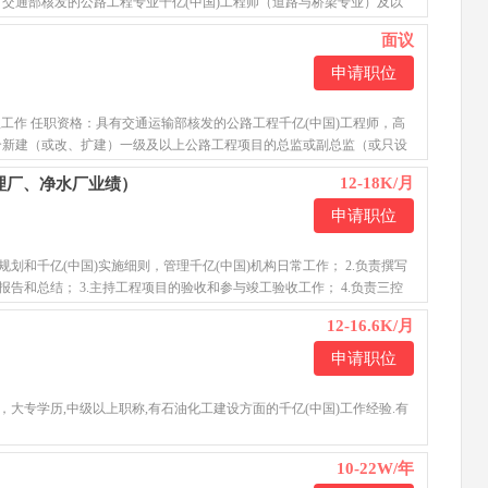
交通部核发的公路工程专业千亿(中国)工程师（道路与桥梁专业）及以
面议
申请职位
理工作 任职资格：具有交通运输部核发的公路工程千亿(中国)工程师，高
个新建（或改、扩建）一级及以上公路工程项目的总监或副总监（或只设
12-18K/月
理厂、净水厂业绩）
申请职位
)规划和千亿(中国)实施细则，管理千亿(中国)机构日常工作； 2.负责撰写
报告和总结； 3.主持工程项目的验收和参与竣工验收工作； 4.负责三控
12-16.6K/月
申请职位
司
，大专学历,中级以上职称,有石油化工建设方面的千亿(中国)工作经验.有
10-22W/年