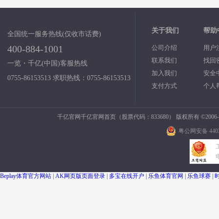
关于我们
帮助
全国统一服务热线(仅收市话费)
400-884-1001
公司介绍
用户
联系我们
找回
一览・千亿(中国)客服热线
加入我们
安全
0755-86153513 求职热线：0755-86153513
支付方式
个人
千亿官网千亿官网首页（股票代码：833680） 版权所有 ©2006-2
粤公网安备 4403
Beplay体育官方网站
|
AK网页版页面登录
|
多宝在线开户
|
乐鱼体育官网
|
乐鱼球赛
|