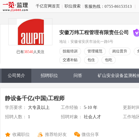
千亿官网首页
|
职位搜索
|
|
客服热线：0755-86153513
安徽万纬工程管理有限责任公司
地址：安徽省安庆市油化一路6号
技能培训
管理规范
岗位晋升
已有
38540
人关注
交通补贴
包住
包吃
公司简介
招聘职位
问答
矿山安全设备监测检
静设备千亿(中国)工程师
学历要求：
大专及以上
工作经验：
5-10 年
更新时
招聘人数：
1
招聘对象：
社会人才
工作地
收藏职位
推荐给好友
微信分享